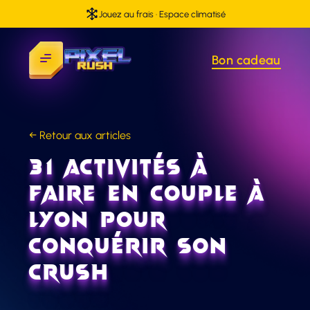
BLOG
Jouez au frais · Espace climatisé
TEAM BUILDING
CONTACT
Bon cadeau
← Retour aux articles
31 activités à
faire en couple à
Lyon pour
conquérir son
Crush