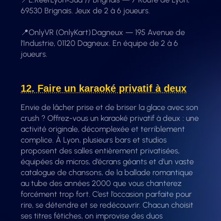
69530 Brignais. Jeux de 2 à 6 joueurs.
📍OnlyVR (OnlyKart) Dagneux — 195 Avenue de
l’Industrie, 01120 Dagneux. En équipe de 2 à 6
joueurs.
12. Faire un karaoké privatif à deux
Envie de lâcher prise et de briser la glace avec son
crush ? Offrez-vous un karaoké privatif à deux : une
activité originale, décomplexée et terriblement
complice. À Lyon, plusieurs bars et studios
proposent des salles entièrement privatisées,
équipées de micros, d’écrans géants et d’un vaste
catalogue de chansons, de la ballade romantique
au tube des années 2000 que vous chanterez
forcément trop fort. C’est l’occasion parfaite pour
rire, se détendre et se redécouvrir. Chacun choisit
ses titres fétiches, on improvise des duos