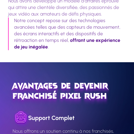
Nous avons développé un modèle d'affaires éprouvé
qui attire une clientèle diversifiée, des passionnés de
jeux vidéo aux amateurs de défis physiques.
Notre concept repose sur des technologies
avancées telles que des capteurs de mouvement,
des écrans interactifs et des dispositifs de
rétroaction en temps réel,
offrant une expérience
de jeu inégalée
.
Avantages de Devenir
Franchisé Pixel Rush
Support Complet
Nous offrons un soutien continu à nos franchisés,