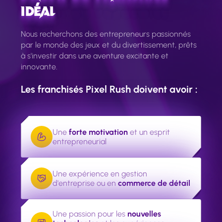
Idéal
Nous recherchons des entrepreneurs passionnés
par le monde des jeux et du divertissement, prêts
à s'investir dans une aventure excitante et
innovante.
Les franchisés Pixel Rush doivent avoir :
Une
forte motivation
et un esprit
entrepreneurial
Une expérience en gestion
d'entreprise ou en
commerce de détail
Une passion pour les
nouvelles