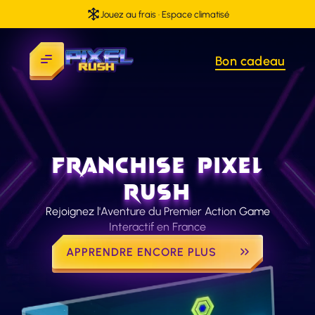
BLOG
Jouez au frais · Espace climatisé
TEAM BUILDING
CONTACT
Bon cadeau
Franchise Pixel
Rush
Rejoignez l'Aventure du Premier Action Game
Interactif en France
APPRENDRE ENCORE PLUS