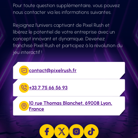
Pour toute question supplémentaire, vous pouvez
nous contacter via les informations suivantes.
Rejoignez l'univers captivant de Pixel Rush et
libérez le potentiel de votre entreprise avec un
concept innovant et dynamique. Devenez
franchisé Pixel Rush et participez à la révolution du
jeu interactif !
contact@pixelrush.fr
+33 7 75 66 56 93
10 rue Thomas Blanchet, 69008 Lyon,
France