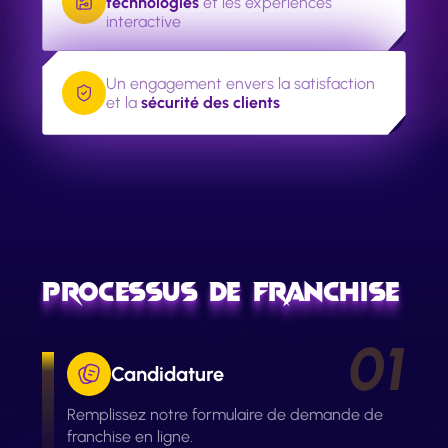
technologies
et les expériences
interactive
Un engagement envers la satisfaction
et la
sécurité des clients
CONTACTEZ NOUS
Processus de Franchise
Candidature
Remplissez notre formulaire de demande de
franchise en ligne.